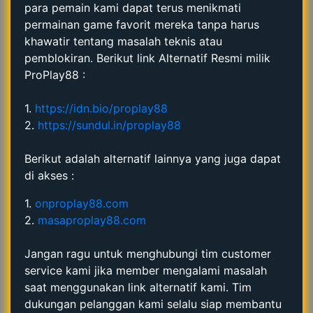
para pemain kami dapat terus menikmati
permainan game favorit mereka tanpa harus
khawatir tentang masalah teknis atau
pemblokiran. Berikut link Alternatif Resmi milik
ProPlay88 :
1.
https://idn.bio/proplay88
2.
https://sundul.in/proplay88
Berikut adalah alternatif lainnya yang juga dapat
di akses :
1.
onproplay88.com
2.
masaproplay88.com
Jangan ragu untuk menghubungi tim customer
service kami jika member mengalami masalah
saat menggunakan link alternatif kami. Tim
dukungan pelanggan kami selalu siap membantu