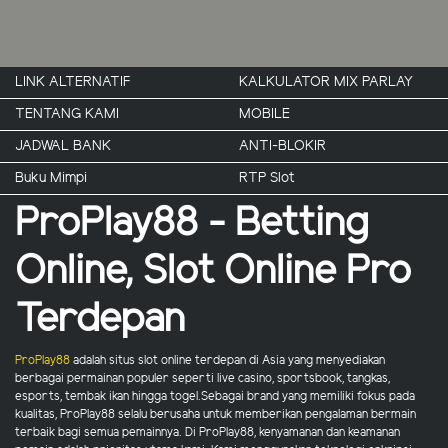
LINK ALTERNATIF
KALKULATOR MIX PARLAY
TENTANG KAMI
MOBILE
JADWAL BANK
ANTI-BLOKIR
Buku Mimpi
RTP Slot
ProPlay88 - Betting
Online, Slot Online Pro
Terdepan
ProPlay88
adalah situs slot online terdepan di Asia yang menyediakan
berbagai permainan populer seperti live casino, sportsbook, tangkas,
esports, tembak ikan hingga togel.Sebagai brand yang memiliki fokus pada
kualitas, ProPlay88 selalu berusaha untuk memberikan pengalaman bermain
terbaik bagi semua pemainnya. Di ProPlay88, kenyamanan dan keamanan