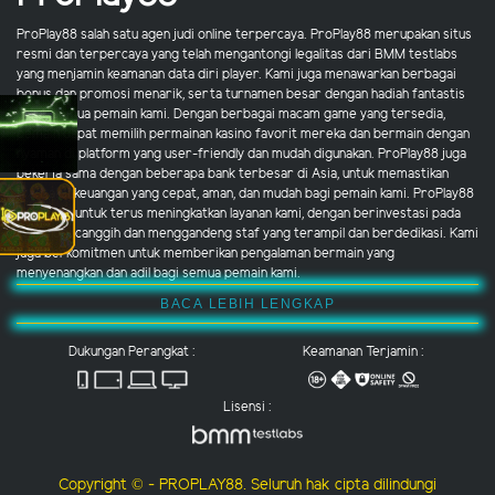
ProPlay88 salah satu agen judi online terpercaya. ProPlay88 merupakan situs
resmi dan terpercaya yang telah mengantongi legalitas dari BMM testlabs
yang menjamin keamanan data diri player. Kami juga menawarkan berbagai
bonus dan promosi menarik, serta turnamen besar dengan hadiah fantastis
untuk semua pemain kami. Dengan berbagai macam game yang tersedia,
pemain dapat memilih permainan kasino favorit mereka dan bermain dengan
nyaman di platform yang user-friendly dan mudah digunakan. ProPlay88 juga
bekerja sama dengan beberapa bank terbesar di Asia, untuk memastikan
transaksi keuangan yang cepat, aman, dan mudah bagi pemain kami. ProPlay88
berusaha untuk terus meningkatkan layanan kami, dengan berinvestasi pada
teknologi canggih dan menggandeng staf yang terampil dan berdedikasi. Kami
juga berkomitmen untuk memberikan pengalaman bermain yang
menyenangkan dan adil bagi semua pemain kami.
BACA LEBIH LENGKAP
Dukungan Perangkat :
Keamanan Terjamin :
Lisensi :
Copyright © - PROPLAY88. Seluruh hak cipta dilindungi